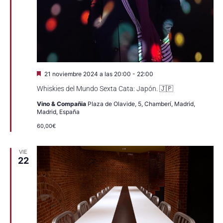
Destacado
21 noviembre 2024 a las 20:00
-
22:00
Whiskies del Mundo Sexta Cata: Japón. 🇯🇵
Vino & Compañia
Plaza de Olavide, 5, Chamberí, Madrid,
Madrid, España
60,00€
VIE
22