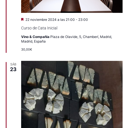
Destacado
22 noviembre 2024 a las 21:00
-
23:00
Curso de Cata Inicial
Vino & Compañia
Plaza de Olavide, 5, Chamberí, Madrid,
Madrid, España
30,00€
SÁB
23