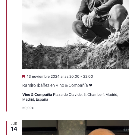
Destacado
13 noviembre 2024 a las 20:00
-
22:00
Ramiro Ibáñez en Vino & Compañía ❤
Vino & Compañia
Plaza de Olavide, 5, Chamberí, Madrid,
Madrid, España
50,00€
JUE
14