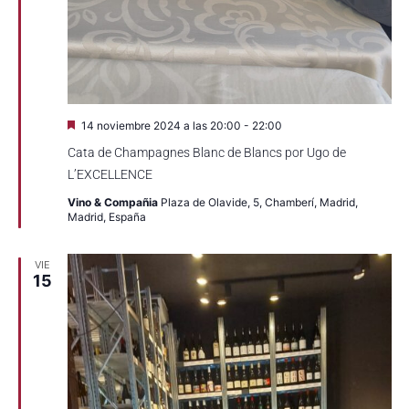
Destacado
14 noviembre 2024 a las 20:00
-
22:00
Cata de Champagnes Blanc de Blancs por Ugo de
L’EXCELLENCE
Vino & Compañia
Plaza de Olavide, 5, Chamberí, Madrid,
Madrid, España
VIE
15