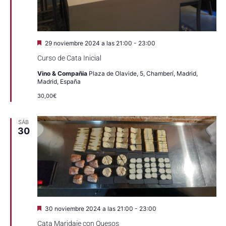
Destacado
29 noviembre 2024 a las 21:00
-
23:00
Curso de Cata Inicial
Vino & Compañia
Plaza de Olavide, 5, Chamberí, Madrid,
Madrid, España
30,00€
SÁB
30
Destacado
30 noviembre 2024 a las 21:00
-
23:00
Cata Maridaje con Quesos