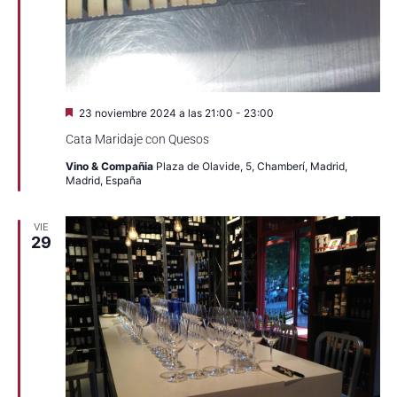
Destacado
23 noviembre 2024 a las 21:00
-
23:00
Cata Maridaje con Quesos
Vino & Compañia
Plaza de Olavide, 5, Chamberí, Madrid,
Madrid, España
VIE
29