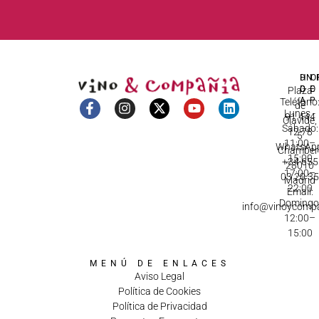
DI
HO
IN
D
C
Plaza
A
Teléfono
de
Lunes -
91 444
Olavide,
Sábado:
12 78
5
11:00–
WhatsApp
Chamberí
15:00
+34 655
28010
17:00–
03 20 3
Madrid
22:00
Email:
Domingo
info@vinoycomp
12:00–
15:00
MENÚ DE ENLACES
Aviso Legal
Política de Cookies
Política de Privacidad