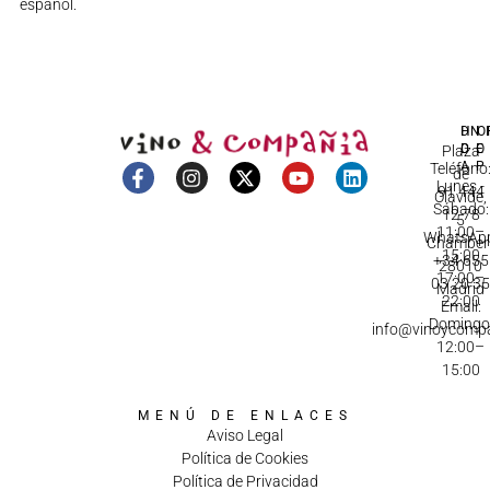
español.
DI
HO
IN
D
C
Plaza
A
Teléfono
de
Lunes -
91 444
Olavide,
Sábado:
12 78
5
11:00–
WhatsApp
Chamberí
15:00
+34 655
28010
17:00–
03 20 3
Madrid
22:00
Email:
Domingo
info@vinoycomp
12:00–
15:00
MENÚ DE ENLACES
Aviso Legal
Política de Cookies
Política de Privacidad