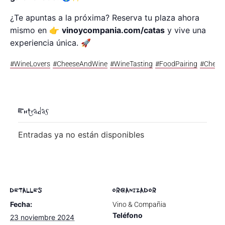
¿Te apuntas a la próxima? Reserva tu plaza ahora
mismo en 👉
vinoycompania.com/catas
y vive una
experiencia única. 🚀
#WineLovers
#CheeseAndWine
#WineTasting
#FoodPairing
#Chees
Entradas
Entradas ya no están disponibles
DETALLES
ORGANIZADOR
Fecha:
Vino & Compañia
Teléfono
23 noviembre 2024