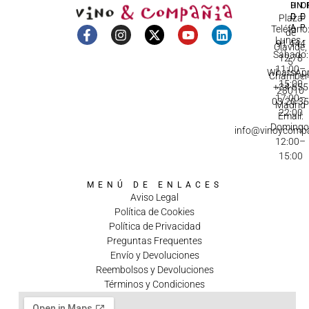
DI
HO
IN
D
C
Plaza
A
Teléfono
de
Lunes -
91 444
Olavide,
Sábado:
12 78
5
11:00–
WhatsApp
Chamberí
15:00
+34 655
28010
17:00–
03 20 3
Madrid
22:00
Email:
Domingo
info@vinoycomp
12:00–
15:00
MENÚ DE ENLACES
Aviso Legal
Política de Cookies
Política de Privacidad
Preguntas Frequentes
Envío y Devoluciones
Reembolsos y Devoluciones
Términos y Condiciones