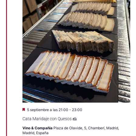
Eventos
Destacado
5 septiembre a las 21:00
-
23:00
Cata Maridaje con Quesos 🧀
Vino & Compañia
Plaza de Olavide, 5, Chamberí, Madrid,
Madrid, España