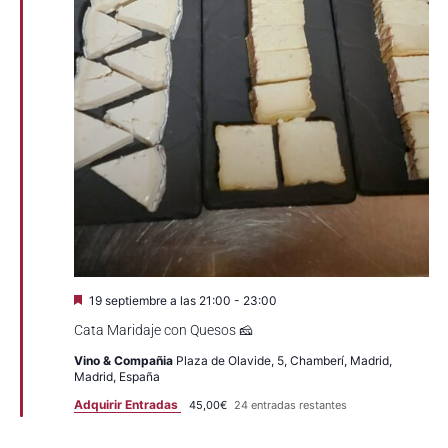
Destacado
19 septiembre a las 21:00
-
23:00
Cata Maridaje con Quesos 🧀
Vino & Compañia
Plaza de Olavide, 5, Chamberí, Madrid,
Madrid, España
Adquirir Entradas
45,00€
24 entradas restantes