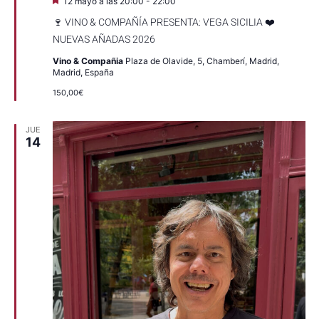
Destacado
12 mayo a las 20:00
-
22:00
🍷 VINO & COMPAÑÍA PRESENTA: VEGA SICILIA ❤️
NUEVAS AÑADAS 2026
Vino & Compañia
Plaza de Olavide, 5, Chamberí, Madrid,
Madrid, España
150,00€
JUE
14