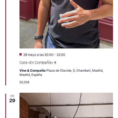
Destacado
28 mayo a las 20:00
-
22:00
Cata «En Compañía»🍷
Vino & Compañia
Plaza de Olavide, 5, Chamberí, Madrid,
Madrid, España
50,00€
VIE
29