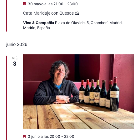
Destacado
30 mayo a las 21:00
-
23:00
Cata Maridaje con Quesos 🧀
Vino & Compañia
Plaza de Olavide, 5, Chamberí, Madrid,
Madrid, España
junio 2026
MIÉ
3
Destacado
3 junio a las 20:00
-
22:00