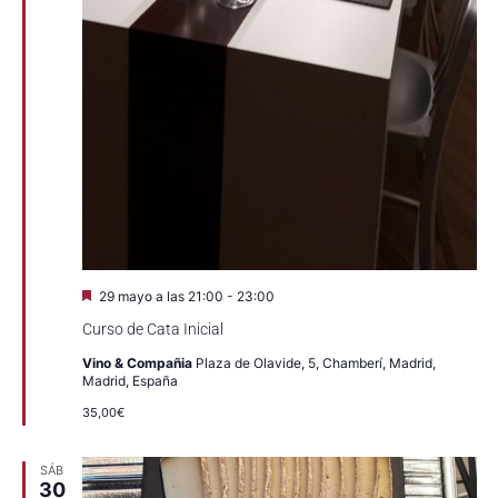
Destacado
29 mayo a las 21:00
-
23:00
Curso de Cata Inicial
Vino & Compañia
Plaza de Olavide, 5, Chamberí, Madrid,
Madrid, España
35,00€
SÁB
30