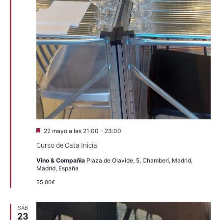
Destacado
22 mayo a las 21:00
-
23:00
Curso de Cata Inicial
Vino & Compañia
Plaza de Olavide, 5, Chamberí, Madrid,
Madrid, España
35,00€
SÁB
23