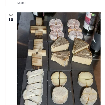
50,00€
SÁB
16