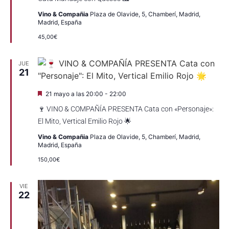
Vino & Compañia
Plaza de Olavide, 5, Chamberí, Madrid,
Madrid, España
45,00€
JUE
21
Destacado
21 mayo a las 20:00
-
22:00
🍷 VINO & COMPAÑÍA PRESENTA Cata con «Personaje»:
El Mito, Vertical Emilio Rojo 🌟
Vino & Compañia
Plaza de Olavide, 5, Chamberí, Madrid,
Madrid, España
150,00€
VIE
22