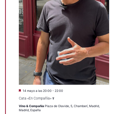
Destacado
14 mayo a las 20:00
-
22:00
Cata «En Compañía»🍷
Vino & Compañia
Plaza de Olavide, 5, Chamberí, Madrid,
Madrid, España