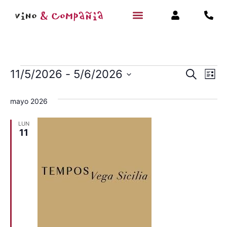
Navegac
Na
11/5/2026
 - 
5/6/2026
Buscar
Lista
Selecciona
de
de
la
mayo 2026
fecha.
vi
búsqued
de
LUN
y
11
Ev
vistas
de
Eventos