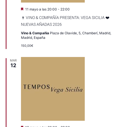
Destacado
11 mayo a las 20:00
-
22:00
🍷 VINO & COMPAÑÍA PRESENTA: VEGA SICILIA ❤️
NUEVAS AÑADAS 2026
Vino & Compañia
Plaza de Olavide, 5, Chamberí, Madrid,
Madrid, España
150,00€
MAR
12