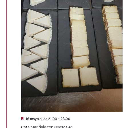
Destacado
16 mayo a las 21:00
-
23:00
Cata Maridaje con Quesos 🧀