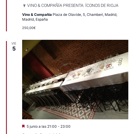
🍷 VINO & COMPAÑÍA PRESENTA: ÍCONOS DE RIOJA
Vino & Compañia
Plaza de Olavide, 5, Chamberí, Madrid,
Madrid, España
250,00€
VIE
5
Destacado
5 junio a las 21:00
-
23:00