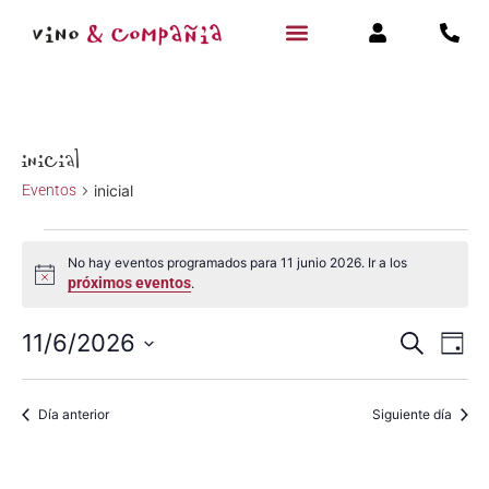
inicial
Eventos
inicial
No hay eventos programados para 11 junio 2026. Ir a los
Aviso
próximos eventos
.
Navegac
Na
11/6/2026
Buscar
Día
Selecciona
de
de
la
fecha.
vi
Día anterior
Siguiente día
búsqued
de
y
Ev