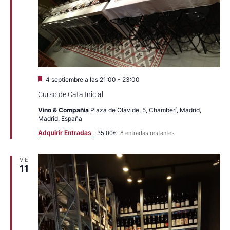
Eventos
Destacado
4 septiembre a las 21:00
-
23:00
Curso de Cata Inicial
Vino & Compañia
Plaza de Olavide, 5, Chamberí, Madrid,
Madrid, España
Adquirir Entradas
35,00€
8 entradas restantes
VIE
11