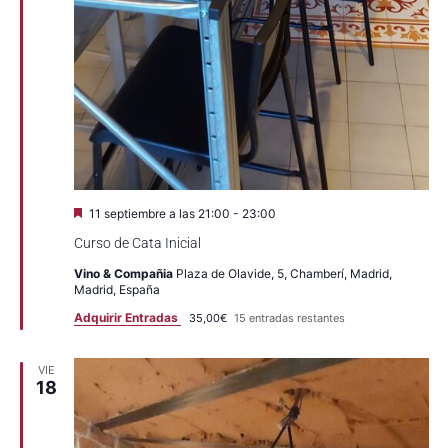
Destacado
11 septiembre a las 21:00
-
23:00
Curso de Cata Inicial
Vino & Compañia
Plaza de Olavide, 5, Chamberí, Madrid,
Madrid, España
Adquirir Entradas
35,00€
15 entradas restantes
VIE
18