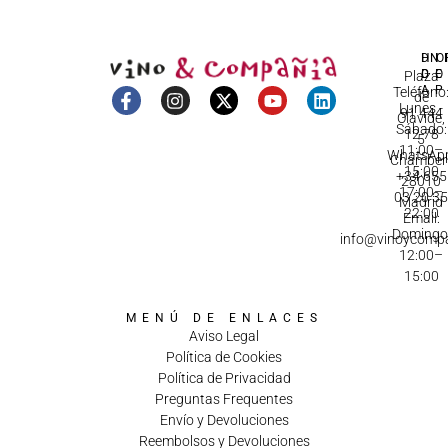
DI
HO
IN
D
C
Plaza
A
Teléfono
de
Lunes -
91 444
Olavide,
Sábado:
12 78
5
11:00–
WhatsApp
Chamberí
15:00
+34 655
28010
17:00–
03 20 3
Madrid
22:00
Email:
Domingo
info@vinoycomp
12:00–
15:00
MENÚ DE ENLACES
Aviso Legal
Política de Cookies
Política de Privacidad
Preguntas Frequentes
Envío y Devoluciones
Reembolsos y Devoluciones