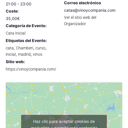
Correo electrónico
21:00 - 23:00
catas@vinoycompania.com
Coste:
Ver el sitio web del
35,00€
Organizador
Categoría de Evento:
Cata Inicial
Etiquetas del Evento:
,
,
,
cata
Chamberí
curso
,
,
inicial
madrid
vinos
Sitio web:
https://vinoycompania.com/
Haz clic para aceptar cookies de
marketing y permitir este contenido