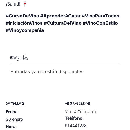
¡Salud! 🍷
#CursoDeVino #AprenderACatar #VinoParaTodos
#IniciaciónVinos #CulturaDelVino #VinoConEstilo
#Vinoycompañia
Entradas
Entradas ya no están disponibles
DETALLES
ORGANIZADOR
Fecha:
Vino & Compañia
Teléfono
30 enero
914441278
Hora: