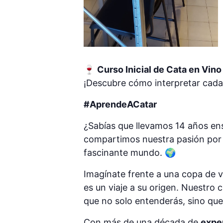
🍷
Curso Inicial de Cata en Vin
¡Descubre cómo interpretar cad
#AprendeACatar
¿Sabías que llevamos 14 años ens
compartimos nuestra pasión por e
fascinante mundo. 🌍
Imagínate frente a una copa de v
es un viaje a su origen. Nuestro 
que no solo entenderás, sino que
Con más de una década de
expe