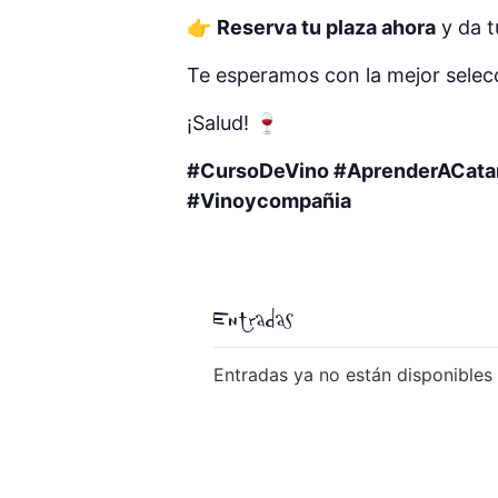
👉
Reserva tu plaza ahora
y da t
Te esperamos con la mejor selecc
¡Salud! 🍷
#CursoDeVino #AprenderACatar 
#Vinoycompañia
Entradas
Entradas ya no están disponibles