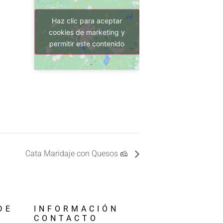
Haz clic para aceptar
cookies de marketing y
permitir este contenido
Cata Maridaje con Quesos 🧀
DE
INFORMACIÓN
A
CONTACTO