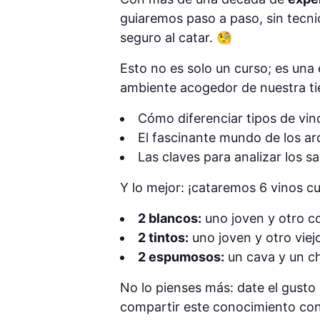
guiaremos paso a paso, sin tecn
seguro al catar. 🧐
Esto no es solo un curso; es una 
ambiente acogedor de nuestra ti
Cómo diferenciar tipos de vino
El fascinante mundo de los ar
Las claves para analizar los sa
Y lo mejor: ¡cataremos 6 vinos 
2 blancos:
uno joven y otro c
2 tintos:
uno joven y otro viej
2 espumosos:
un cava y un 
No lo pienses más: date el gust
compartir este conocimiento con 