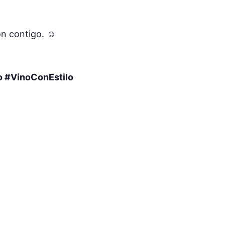
n contigo. ☺️
o #VinoConEstilo