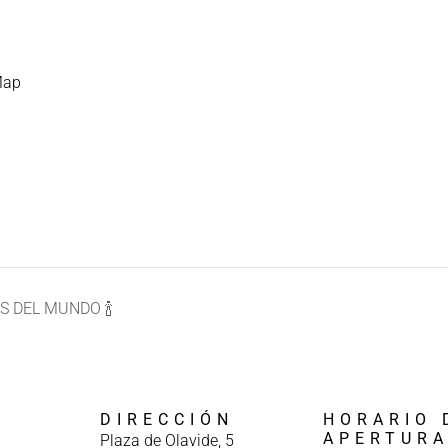
Map
S DEL MUNDO 🍾
DIRECCIÓN
HORARIO 
APERTUR
Plaza de Olavide, 5