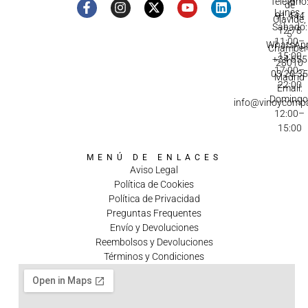
A
Teléfono
de
Lunes -
91 444
Olavide,
Sábado:
12 78
5
11:00–
WhatsApp
Chamberí
15:00
+34 655
28010
17:00–
03 20 3
Madrid
22:00
Email:
Domingo
info@vinoycomp
12:00–
15:00
MENÚ DE ENLACES
Aviso Legal
Política de Cookies
Política de Privacidad
Preguntas Frequentes
Envío y Devoluciones
Reembolsos y Devoluciones
Términos y Condiciones