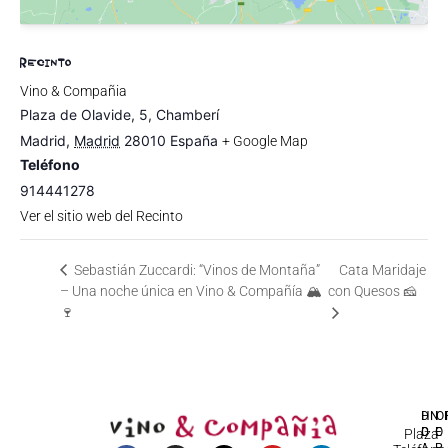
RECINTO
Vino & Compañia
Plaza de Olavide, 5, Chamberí
Madrid
,
Madrid
28010
España
+ Google Map
Teléfono
914441278
Ver el sitio web del Recinto
Sebastián Zuccardi: “Vinos de Montaña”
Cata Maridaje
– Una noche única en Vino & Compañía 🏔
con Quesos 🧀
🍷
DI
HO
IN
D
C
Plaza