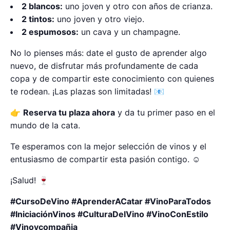
2 blancos:
uno joven y otro con años de crianza.
2 tintos:
uno joven y otro viejo.
2 espumosos:
un cava y un champagne.
No lo pienses más: date el gusto de aprender algo
nuevo, de disfrutar más profundamente de cada
copa y de compartir este conocimiento con quienes
te rodean. ¡Las plazas son limitadas! 📧
👉
Reserva tu plaza ahora
y da tu primer paso en el
mundo de la cata.
Te esperamos con la mejor selección de vinos y el
entusiasmo de compartir esta pasión contigo. ☺️
¡Salud! 🍷
#CursoDeVino #AprenderACatar #VinoParaTodos
#IniciaciónVinos #CulturaDelVino #VinoConEstilo
#Vinoycompañia