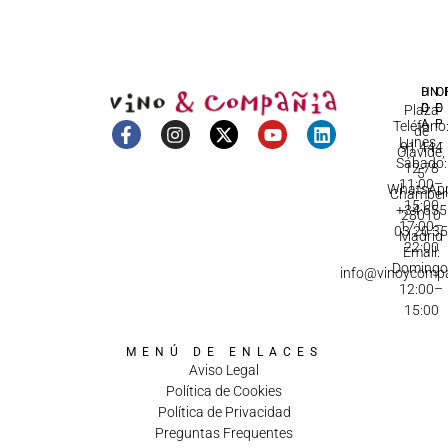
DI
HO
IN
D
C
Plaza
A
Teléfono
de
Lunes -
91 444
Olavide,
Sábado:
12 78
5
11:00–
WhatsApp
Chamberí
15:00
+34 655
28010
17:00–
03 20 3
Madrid
22:00
Email:
Domingo
info@vinoycomp
12:00–
15:00
MENÚ DE ENLACES
Aviso Legal
Política de Cookies
Política de Privacidad
Preguntas Frequentes