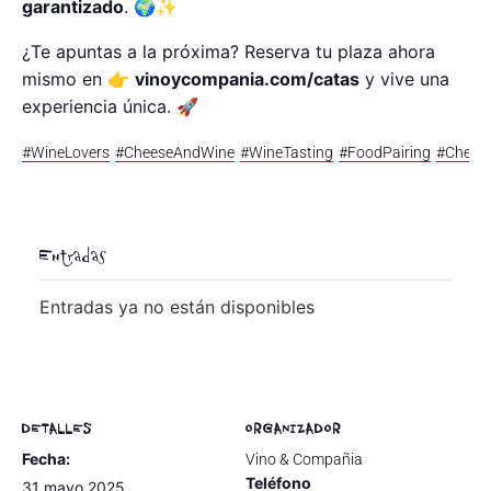
garantizado
. 🌍✨
¿Te apuntas a la próxima? Reserva tu plaza ahora
mismo en 👉
vinoycompania.com/catas
y vive una
experiencia única. 🚀
#WineLovers
#CheeseAndWine
#WineTasting
#FoodPairing
#Chees
Entradas
Entradas ya no están disponibles
DETALLES
ORGANIZADOR
Fecha:
Vino & Compañia
Teléfono
31 mayo 2025