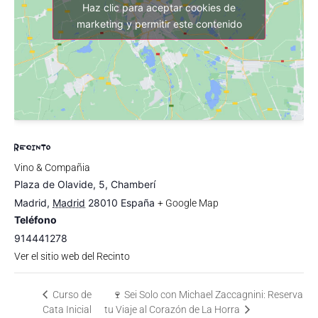
Haz clic para aceptar cookies de
marketing y permitir este contenido
RECINTO
Vino & Compañia
Plaza de Olavide, 5, Chamberí
Madrid
,
Madrid
28010
España
+ Google Map
Teléfono
914441278
Ver el sitio web del Recinto
Curso de
🍷 Sei Solo con Michael Zaccagnini: Reserva
Cata Inicial
tu Viaje al Corazón de La Horra