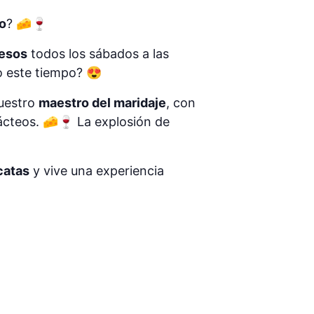
o
? 🧀🍷
uesos
todos los sábados a las
o este tiempo? 😍
nuestro
maestro del maridaje
, con
ácteos. 🧀🍷 La explosión de
catas
y vive una experiencia