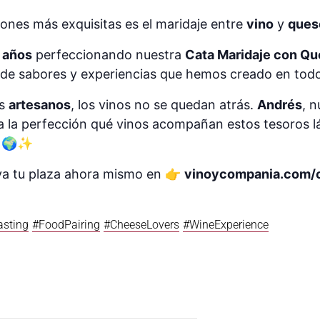
ones más exquisitas es el maridaje entre
vino
y
ques
 años
perfeccionando nuestra
Cata Maridaje con Q
d de sabores y experiencias que hemos creado en tod
es
artesanos
, los vinos no se quedan atrás.
Andrés
, 
 a la perfección qué vinos acompañan estos tesoros l
. 🌍✨
va tu plaza ahora mismo en 👉
vinoycompania.com/
sting
#FoodPairing
#CheeseLovers
#WineExperience