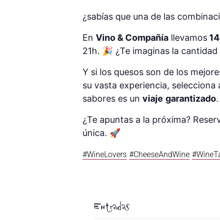
¿sabías que una de las combinaci
En
Vino & Compañía
llevamos
14
21h. 🎉 ¿Te imaginas la cantida
Y si los quesos son de los mejor
su vasta experiencia, selecciona
sabores es un
viaje
garantizado
¿Te apuntas a la próxima? Reser
única. 🚀
#WineLovers
#CheeseAndWine
#WineTa
Entradas