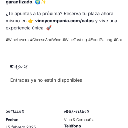
garantizado
. 🌍✨
¿Te apuntas a la próxima? Reserva tu plaza ahora
mismo en 👉
vinoycompania.com/catas
y vive una
experiencia única. 🚀
#WineLovers
#CheeseAndWine
#WineTasting
#FoodPairing
#Chees
Entradas
Entradas ya no están disponibles
DETALLES
ORGANIZADOR
Fecha:
Vino & Compañia
Teléfono
15 febrero 2025