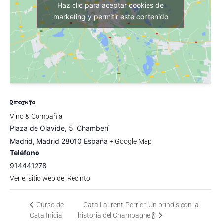
Haz clic para aceptar cookies de
marketing y permitir este contenido
RECINTO
Vino & Compañia
Plaza de Olavide, 5, Chamberí
Madrid
,
Madrid
28010
España
+ Google Map
Teléfono
914441278
Ver el sitio web del Recinto
Curso de
Cata Laurent-Perrier: Un brindis con la
Cata Inicial
historia del Champagne 🍾