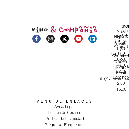
DI
HO
IN
D
C
Plaza
A
Teléfono
de
Lunes -
91 444
Olavide,
Sábado:
12 78
5
11:00–
WhatsApp
Chamberí
15:00
+34 655
28010
17:00–
03 20 3
Madrid
22:00
Email:
Domingo
info@vinoycomp
12:00–
15:00
MENÚ DE ENLACES
Aviso Legal
Política de Cookies
Política de Privacidad
Preguntas Frequentes