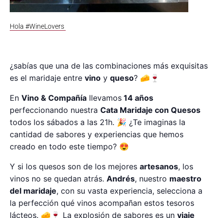
Hola #WineLovers
¿sabías que una de las combinaciones más exquisitas
es el maridaje entre
vino
y
queso
? 🧀🍷
En
Vino & Compañía
llevamos
14 años
perfeccionando nuestra
Cata Maridaje con Quesos
todos los sábados a las 21h. 🎉 ¿Te imaginas la
cantidad de sabores y experiencias que hemos
creado en todo este tiempo? 😍
Y si los quesos son de los mejores
artesanos
, los
vinos no se quedan atrás.
Andrés
, nuestro
maestro
del maridaje
, con su vasta experiencia, selecciona a
la perfección qué vinos acompañan estos tesoros
lácteos. 🧀🍷 La explosión de sabores es un
viaje