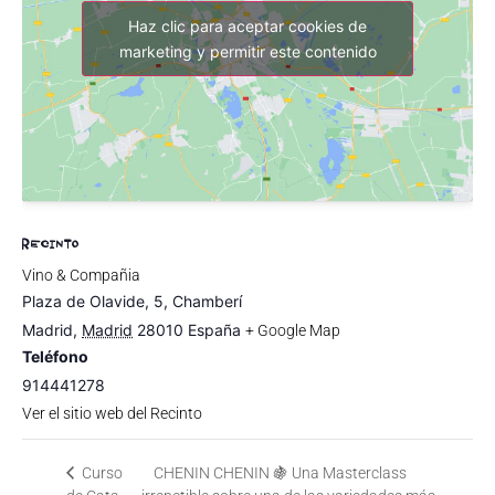
Haz clic para aceptar cookies de
marketing y permitir este contenido
RECINTO
Vino & Compañia
Plaza de Olavide, 5, Chamberí
Madrid
,
Madrid
28010
España
+ Google Map
Teléfono
914441278
Ver el sitio web del Recinto
Curso
CHENIN CHENIN 🍇 Una Masterclass