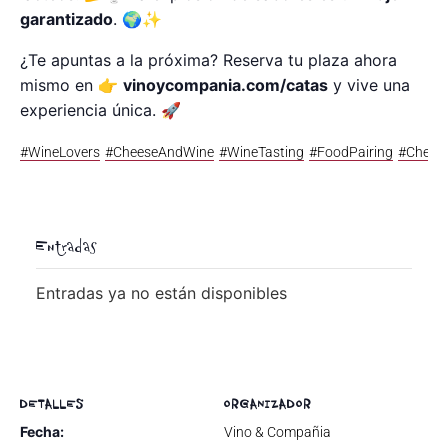
garantizado
. 🌍✨
¿Te apuntas a la próxima? Reserva tu plaza ahora
mismo en 👉
vinoycompania.com/catas
y vive una
experiencia única. 🚀
#WineLovers
#CheeseAndWine
#WineTasting
#FoodPairing
#Chees
Entradas
Entradas ya no están disponibles
DETALLES
ORGANIZADOR
Fecha:
Vino & Compañia