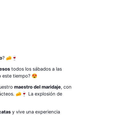
o
? 🧀🍷
uesos
todos los sábados a las
o este tiempo? 😍
nuestro
maestro del maridaje
, con
ácteos. 🧀🍷 La explosión de
catas
y vive una experiencia