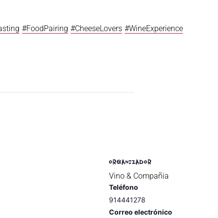
sting
#FoodPairing
#CheeseLovers
#WineExperience
ORGANIZADOR
Vino & Compañia
Teléfono
914441278
Correo electrónico