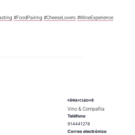
sting
#FoodPairing
#CheeseLovers
#WineExperience
ORGANIZADOR
Vino & Compañia
Teléfono
914441278
Correo electrónico