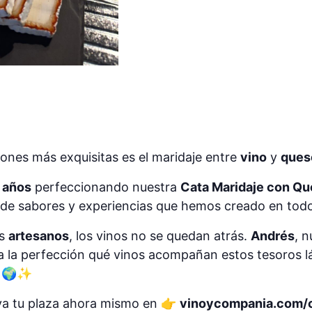
ones más exquisitas es el maridaje entre
vino
y
ques
 años
perfeccionando nuestra
Cata Maridaje con Q
d de sabores y experiencias que hemos creado en tod
es
artesanos
, los vinos no se quedan atrás.
Andrés
, 
 a la perfección qué vinos acompañan estos tesoros l
. 🌍✨
va tu plaza ahora mismo en 👉
vinoycompania.com/