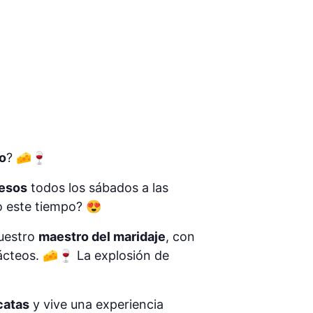
o
? 🧀🍷
uesos
todos los sábados a las
o este tiempo? 😍
nuestro
maestro del maridaje
, con
ácteos. 🧀🍷 La explosión de
catas
y vive una experiencia