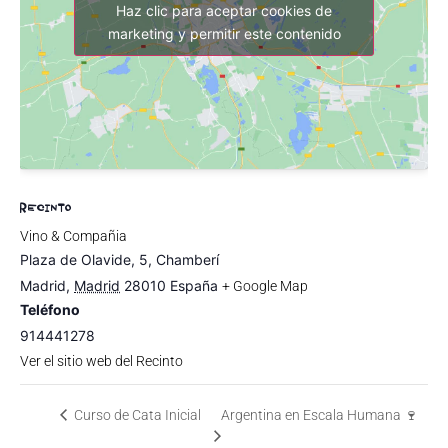
Haz clic para aceptar cookies de
marketing y permitir este contenido
RECINTO
Vino & Compañia
Plaza de Olavide, 5, Chamberí
Madrid
,
Madrid
28010
España
+ Google Map
Teléfono
914441278
Ver el sitio web del Recinto
Curso de Cata Inicial
Argentina en Escala Humana 🍷