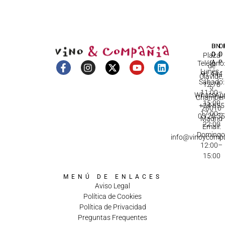
DI
HO
IN
D
C
Plaza
A
Teléfono
de
Lunes -
91 444
Olavide,
Sábado:
12 78
5
11:00–
WhatsApp
Chamberí
15:00
+34 655
28010
17:00–
03 20 3
Madrid
22:00
Email:
Domingo
info@vinoycomp
12:00–
15:00
MENÚ DE ENLACES
Aviso Legal
Política de Cookies
Política de Privacidad
Preguntas Frequentes