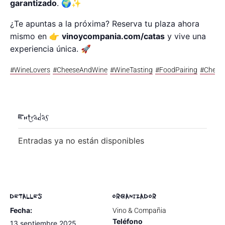
garantizado
. 🌍✨
¿Te apuntas a la próxima? Reserva tu plaza ahora
mismo en 👉
vinoycompania.com/catas
y vive una
experiencia única. 🚀
#WineLovers
#CheeseAndWine
#WineTasting
#FoodPairing
#Chees
Entradas
Entradas ya no están disponibles
DETALLES
ORGANIZADOR
Fecha:
Vino & Compañia
Teléfono
13 septiembre 2025