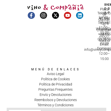
DI
HO
IN
D
C
Plaza
A
Teléfono
de
Lunes -
91 444
Olavide,
Sábado:
12 78
5
11:00–
WhatsApp
Chamberí
15:00
+34 655
28010
17:00–
03 20 3
Madrid
22:00
Email:
Domingo
info@vinoycomp
12:00–
15:00
MENÚ DE ENLACES
Aviso Legal
Política de Cookies
Política de Privacidad
Preguntas Frequentes
Envío y Devoluciones
Reembolsos y Devoluciones
Términos y Condiciones