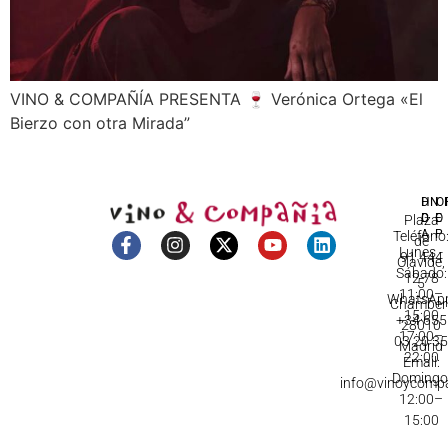
VINO & COMPAÑÍA PRESENTA 🍷 Verónica Ortega «El
Bierzo con otra Mirada”
DI
HO
IN
D
C
Plaza
A
Teléfono
de
Lunes -
91 444
Olavide,
Sábado:
12 78
5
11:00–
WhatsApp
Chamberí
15:00
+34 655
28010
17:00–
03 20 3
Madrid
22:00
Email:
Domingo
info@vinoycomp
12:00–
15:00