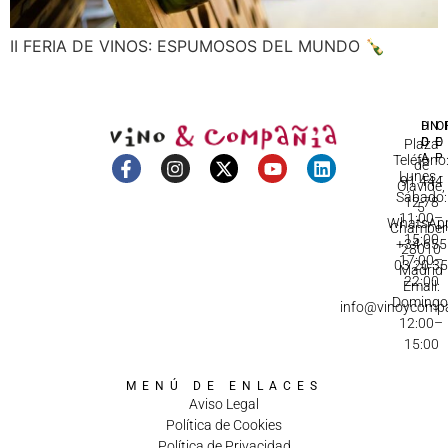
II FERIA DE VINOS: ESPUMOSOS DEL MUNDO 🍾
DI
HO
IN
D
C
Plaza
A
Teléfono
de
Lunes -
91 444
Olavide,
Sábado:
12 78
5
11:00–
WhatsApp
Chamberí
15:00
+34 655
28010
17:00–
03 20 3
Madrid
22:00
Email:
Domingo
info@vinoycomp
12:00–
15:00
MENÚ DE ENLACES
Aviso Legal
Política de Cookies
Política de Privacidad