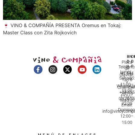
🍷 VINO & COMPAÑÍA PRESENTA Oremus en Tokaj:
Master Class con Zita Rojkovich
DI
HO
IN
D
C
Plaza
A
Teléfono
de
Lunes -
91 444
Olavide,
Sábado:
12 78
5
11:00–
WhatsApp
Chamberí
15:00
+34 655
28010
17:00–
03 20 3
Madrid
22:00
Email:
Domingo
info@vinoycomp
12:00–
15:00