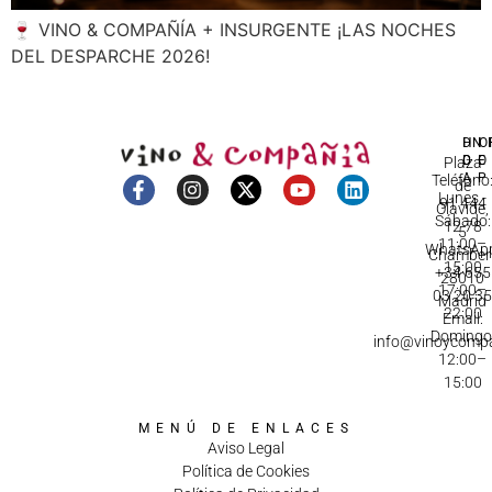
🍷 VINO & COMPAÑÍA + INSURGENTE ¡LAS NOCHES
DEL DESPARCHE 2026!
DI
HO
IN
D
C
Plaza
A
Teléfono
de
Lunes -
91 444
Olavide,
Sábado:
12 78
5
11:00–
WhatsApp
Chamberí
15:00
+34 655
28010
17:00–
03 20 3
Madrid
22:00
Email:
Domingo
info@vinoycomp
12:00–
15:00
MENÚ DE ENLACES
Aviso Legal
Política de Cookies