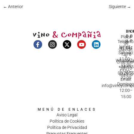
←
Anterior
Siguiente
→
DI
HO
IN
D
C
Plaza
A
Teléfono
de
Lunes -
91 444
Olavide,
Sábado:
12 78
5
11:00–
WhatsApp
Chamberí
15:00
+34 655
28010
17:00–
03 20 3
Madrid
22:00
Email:
Domingo
info@vinoycomp
12:00–
15:00
MENÚ DE ENLACES
Aviso Legal
Política de Cookies
Política de Privacidad
Preguntas Frequentes