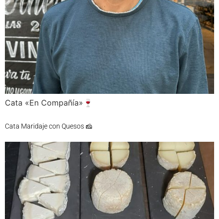
Cata «En Compañía»🍷
Cata Maridaje con Quesos 🧀