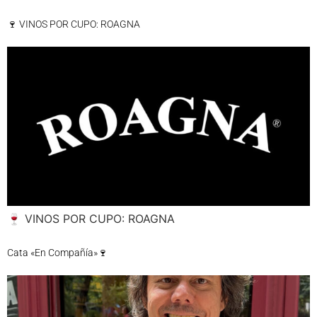
🍷 VINOS POR CUPO: ROAGNA
🍷 VINOS POR CUPO: ROAGNA
Cata «En Compañía»🍷