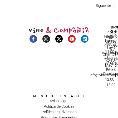
Siguiente
→
DI
HO
IN
D
C
Plaza
A
Teléfono
de
Lunes -
91 444
Olavide,
Sábado:
12 78
5
11:00–
WhatsApp
Chamberí
15:00
+34 655
28010
17:00–
03 20 3
Madrid
22:00
Email:
Domingo
info@vinoycomp
12:00–
15:00
MENÚ DE ENLACES
Aviso Legal
Política de Cookies
Política de Privacidad
Preguntas Frequentes