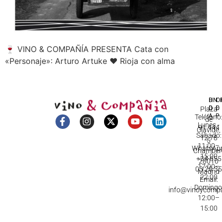
🍷 VINO & COMPAÑÍA PRESENTA Cata con
«Personaje»: Arturo Artuke ❤️ Rioja con alma
DI
HO
IN
D
C
Plaza
A
Teléfono
de
Lunes -
91 444
Olavide,
Sábado:
12 78
5
11:00–
WhatsApp
Chamberí
15:00
+34 655
28010
17:00–
03 20 3
Madrid
22:00
Email:
Domingo
info@vinoycomp
12:00–
15:00