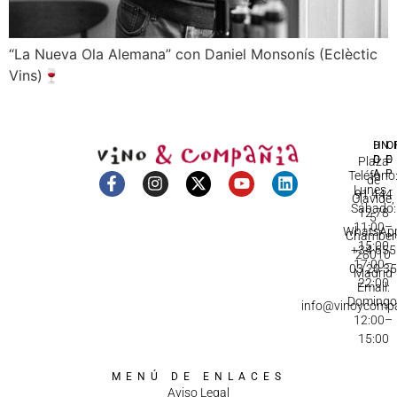
“La Nueva Ola Alemana” con Daniel Monsonís (Eclèctic
Vins)🍷
DI
HO
IN
D
C
Plaza
A
Teléfono
de
Lunes -
91 444
Olavide,
Sábado:
12 78
5
11:00–
WhatsApp
Chamberí
15:00
+34 655
28010
17:00–
03 20 3
Madrid
22:00
Email:
Domingo
info@vinoycomp
12:00–
15:00
MENÚ DE ENLACES
Aviso Legal