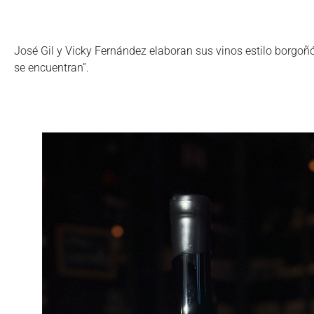
José Gil y Vicky Fernández elaboran sus vinos estilo borgoñón
se encuentran”.