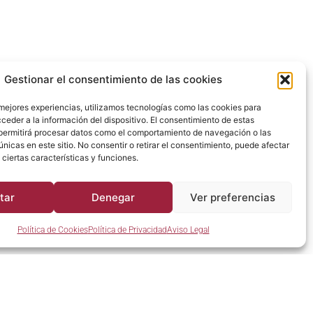
Gestionar el consentimiento de las cookies
 mejores experiencias, utilizamos tecnologías como las cookies para
ceder a la información del dispositivo. El consentimiento de estas
permitirá procesar datos como el comportamiento de navegación o las
únicas en este sitio. No consentir o retirar el consentimiento, puede afectar
ciertas características y funciones.
Raventós
14/03/2024
tar
Denegar
Ver preferencias
ventós i Blanc – Viticultores desde 1497
Política de Cookies
Política de Privacidad
Aviso Legal
LEER MÁS