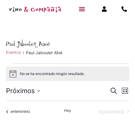
Paul Jaboulet Aîné
Eventos
Paul Jaboulet Aîné
No se ha encontrado ningún resultado.
Aviso
Navegac
Na
Próximos
Buscar
Lista
Selecciona
de
de
la
fecha.
vi
Hoy
Eventos
siguiente(s)
Eventos
búsqued
anterior(es)
de
y
Ev