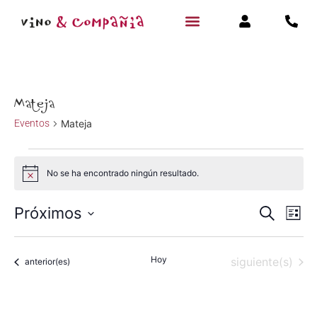
Mateja
Eventos
Mateja
No se ha encontrado ningún resultado.
Aviso
Navegac
Na
Próximos
Buscar
Lista
Selecciona
de
de
la
fecha.
vi
Hoy
Eventos
siguiente(s)
Eventos
búsqued
anterior(es)
de
y
Ev