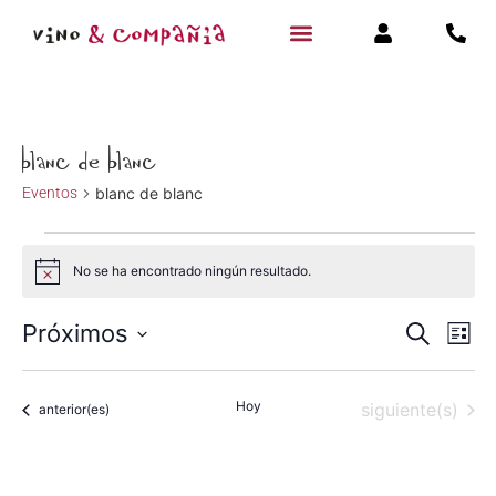
blanc de blanc
Eventos
blanc de blanc
No se ha encontrado ningún resultado.
Aviso
Navegac
Na
Próximos
Buscar
Lista
Selecciona
de
de
la
fecha.
vi
Hoy
Eventos
siguiente(s)
Eventos
búsqued
anterior(es)
de
y
Ev