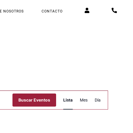
E NOSOTROS
CONTACTO
Navegación
Buscar Eventos
Lista
Mes
Día
de
vistas
de