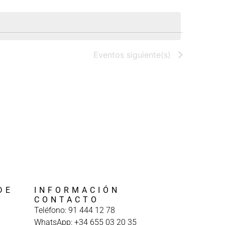
Evento
Eventos
siguiente(s)
DE
INFORMACIÓN
A
CONTACTO
Teléfono: 91 444 12 78
WhatsApp: +34 655 03 20 35