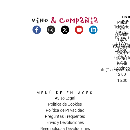
DI
HO
IN
D
C
Plaza
A
Teléfono
de
Lunes -
91 444
Olavide,
Sábado:
12 78
5
11:00–
WhatsApp
Chamberí
15:00
+34 655
28010
17:00–
03 20 3
Madrid
22:00
Email:
Domingo
info@vinoycomp
12:00–
15:00
MENÚ DE ENLACES
Aviso Legal
Política de Cookies
Política de Privacidad
Preguntas Frequentes
Envío y Devoluciones
Reembolsos y Devoluciones