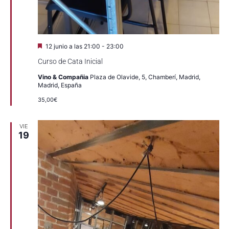
Destacado
12 junio a las 21:00
-
23:00
Curso de Cata Inicial
Vino & Compañia
Plaza de Olavide, 5, Chamberí, Madrid,
Madrid, España
35,00€
VIE
19