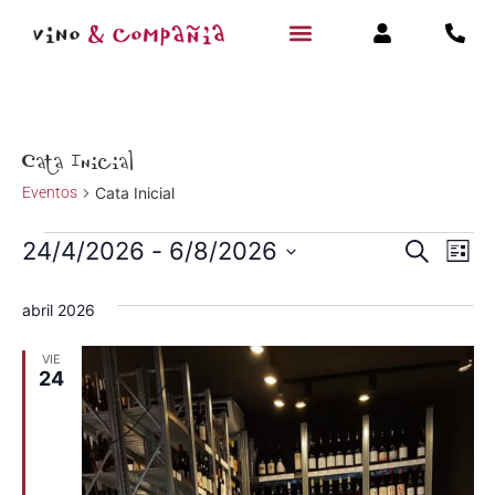
Cata Inicial
Eventos
Cata Inicial
Navegac
Na
24/4/2026
 - 
6/8/2026
Buscar
Lista
Selecciona
de
de
la
abril 2026
fecha.
vi
búsqued
de
VIE
y
24
Ev
vistas
de