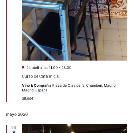
Destacado
24 abril a las 21:00
-
23:00
Curso de Cata Inicial
Vino & Compañia
Plaza de Olavide, 5, Chamberí, Madrid,
Madrid, España
35,00€
mayo 2026
VIE
8