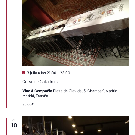
Destacado
3 julio a las 21:00
-
23:00
Curso de Cata Inicial
Vino & Compañia
Plaza de Olavide, 5, Chamberí, Madrid,
Madrid, España
35,00€
VIE
10