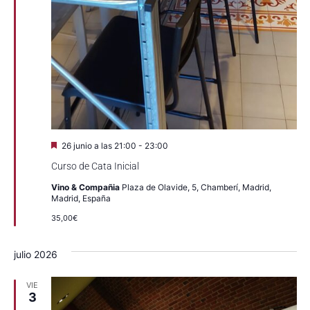
Destacado
26 junio a las 21:00
-
23:00
Curso de Cata Inicial
Vino & Compañia
Plaza de Olavide, 5, Chamberí, Madrid,
Madrid, España
35,00€
julio 2026
VIE
3