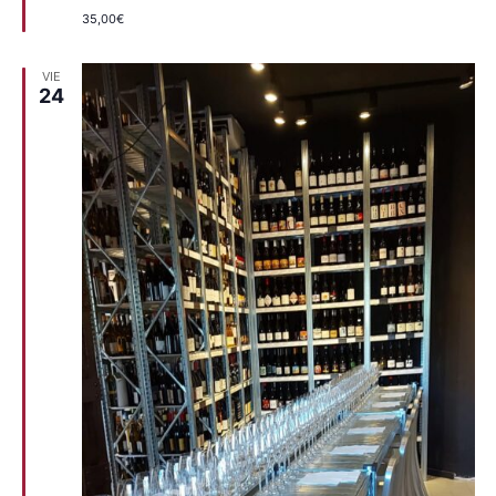
35,00€
VIE
24