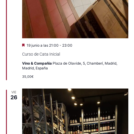
Destacado
19 junio a las 21:00
-
23:00
Curso de Cata Inicial
Vino & Compañia
Plaza de Olavide, 5, Chamberí, Madrid,
Madrid, España
35,00€
VIE
26