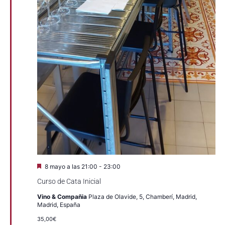
Destacado
8 mayo a las 21:00
-
23:00
Curso de Cata Inicial
Vino & Compañia
Plaza de Olavide, 5, Chamberí, Madrid,
Madrid, España
35,00€