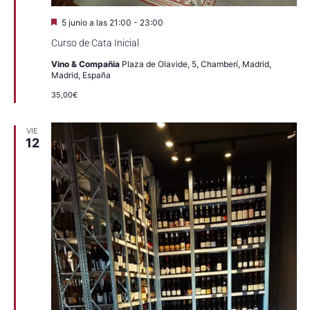
Destacado
5 junio a las 21:00
-
23:00
Curso de Cata Inicial
Vino & Compañia
Plaza de Olavide, 5, Chamberí, Madrid,
Madrid, España
35,00€
VIE
12