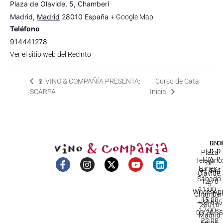
Plaza de Olavide, 5, Chamberí
Madrid
,
Madrid
28010
España
+ Google Map
Teléfono
914441278
Ver el sitio web del Recinto
🍷 VINO & COMPAÑÍA PRESENTA:
Curso de Cata
SCARPA
Inicial
DI
HO
IN
D
C
Plaza
A
Teléfono
de
Lunes -
91 444
Olavide,
Sábado:
12 78
5
11:00–
WhatsApp
Chamberí
15:00
+34 655
28010
17:00–
03 20 3
Madrid
22:00
Email: