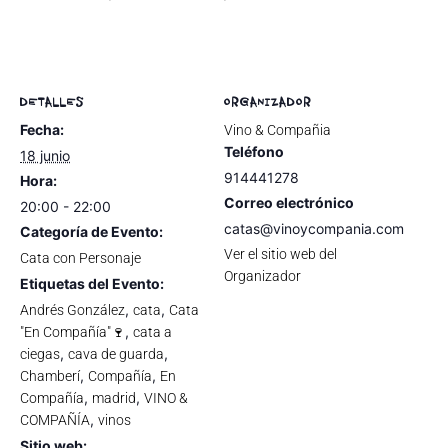
DETALLES
ORGANIZADOR
Fecha:
Vino & Compañia
Teléfono
18 junio
914441278
Hora:
Correo electrónico
20:00 - 22:00
catas@vinoycompania.com
Categoría de Evento:
Ver el sitio web del
Cata con Personaje
Organizador
Etiquetas del Evento:
,
,
Andrés González
cata
Cata
,
"En Compañía"🍷
cata a
,
,
ciegas
cava de guarda
,
,
Chamberí
Compañía
En
,
,
Compañía
madrid
VINO &
,
COMPAÑÍA
vinos
Sitio web: