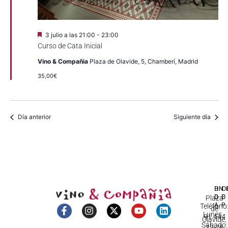
Destacado
3 julio a las 21:00
-
23:00
Curso de Cata Inicial
Vino & Compañia
Plaza de Olavide, 5, Chamberí, Madrid
35,00€
Día anterior
Siguiente día
DI
HO
IN
D
C
Plaza
A
Teléfono
de
Lunes -
91 444
Olavide,
Sábado:
12 78