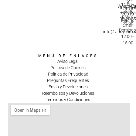
5
11:00–
WhatsApp
Chamberí
15:00
+34 655
28010
17:00–
03 20 3
Madrid
22:00
Email:
Domingo
info@vinoycomp
12:00–
15:00
MENÚ DE ENLACES
Aviso Legal
Política de Cookies
Política de Privacidad
Preguntas Frequentes
Envío y Devoluciones
Reembolsos y Devoluciones
Términos y Condiciones