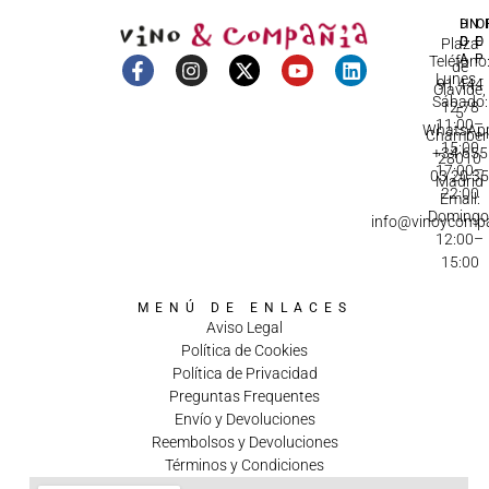
DI
HO
IN
D
C
Plaza
A
Teléfono
de
Lunes -
91 444
Olavide,
Sábado:
12 78
5
11:00–
WhatsApp
Chamberí
15:00
+34 655
28010
17:00–
03 20 3
Madrid
22:00
Email:
Domingo
info@vinoycomp
12:00–
15:00
MENÚ DE ENLACES
Aviso Legal
Política de Cookies
Política de Privacidad
Preguntas Frequentes
Envío y Devoluciones
Reembolsos y Devoluciones
Términos y Condiciones