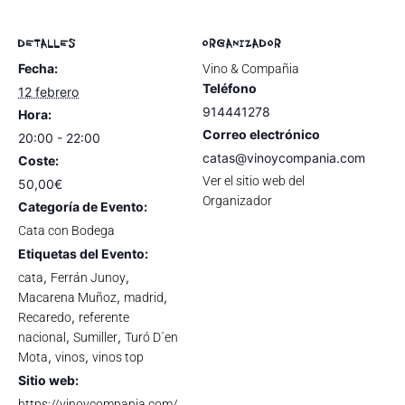
DETALLES
ORGANIZADOR
Fecha:
Vino & Compañia
Teléfono
12 febrero
914441278
Hora:
Correo electrónico
20:00 - 22:00
catas@vinoycompania.com
Coste:
Ver el sitio web del
50,00€
Organizador
Categoría de Evento:
Cata con Bodega
Etiquetas del Evento:
,
,
cata
Ferrán Junoy
,
,
Macarena Muñoz
madrid
,
Recaredo
referente
,
,
nacional
Sumiller
Turó D´en
,
,
Mota
vinos
vinos top
Sitio web:
https://vinoycompania.com/