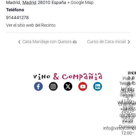
Madrid
,
Madrid
28010
España
+ Google Map
Teléfono
914441278
Ver el sitio web del Recinto
Cata Maridaje con Quesos 🧀
Curso de Cata Inicial
DI
HO
IN
D
C
Plaza
A
Teléfono
de
Lunes -
91 444
Olavide,
Sábado:
12 78
5
11:00–
WhatsApp
Chamberí
15:00
+34 655
28010
17:00–
03 20 3
Madrid
22:00
Email:
Domingo
info@vinoycomp
12:00–