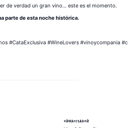
der de verdad un gran vino… este es el momento.
a parte de esta noche histórica.
Vinos #CataExclusiva #WineLovers #vinoycompania 
ORGANIZADOR