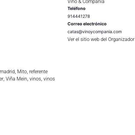
Vino & Compañia
Teléfono
914441278
Correo electrónico
catas@vinoycompania.com
Ver el sitio web del Organizador
madrid
Mito
referente
,
,
er
Viña Mein
vinos
vinos
,
,
,