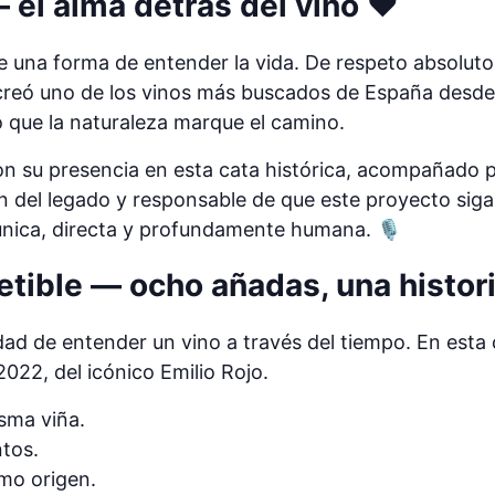
 el alma detrás del vino ❤️
e una forma de entender la vida. De respeto absoluto 
 creó uno de los vinos más buscados de España desde
o que la naturaleza marque el camino.
n su presencia en esta cata histórica, acompañado 
n del legado y responsable de que este proyecto siga
única, directa y profundamente humana. 🎙️
petible — ocho añadas, una histor
dad de entender un vino a través del tiempo. En est
022, del icónico Emilio Rojo.
sma viña.
tos.
mo origen.