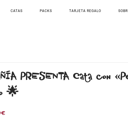
CATAS
PACKS
TARJETA REGALO
SOBR
ÍA PRESENTA Cata con «Pers
jo 🌟
0€